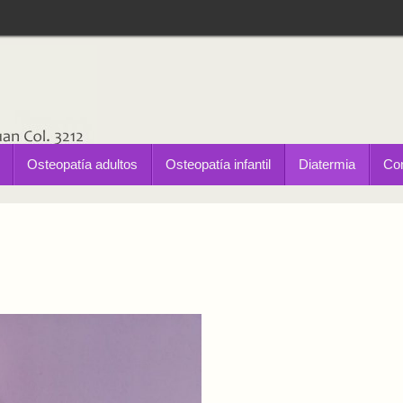
Osteopatía adultos
Osteopatía infantil
Diatermia
Con